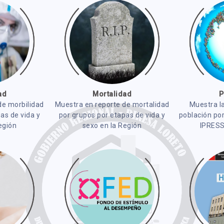
ad
Mortalidad
P
de morbilidad
Muestra en reporte de mortalidad
Muestra la
as de vida y
por grupos por etapas de vida y
población po
egión
sexo en la Región
IPRESS