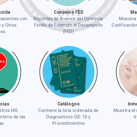
ácida
Convenio FED
Ma
pacientes con
Reportes de Avance del Convenio
Muestra
a y Otros
Fondo de Estimulo al Desempeño
Codificación
cos
(FED)
ncias
Catálogos
Inm
stros HIS
Contiene la lista ordenada de
Muestra el
iterio de las
Diagnosticos CIE-10 y
t
as
Procedimientos